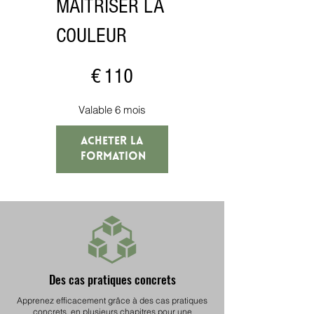
MAITRISER LA
COULEUR
110 €
€
110
Valable 6 mois
ACHETER LA 
FORMATION
Des cas pratiques concrets
Apprenez efficacement grâce à des cas pratiques
concrets, en plusieurs chapitres pour une